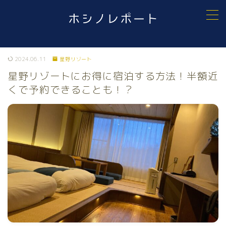
MENU
お問い合わせ
2024.06.11
星野リゾート
プライバシーポリシー
ホシノレポート
星野リゾートにお得に宿泊する方法！半額近
利用規約／特定商取引法に基づく表記
くで予約できることも！？
有料記事の決済完了ページ
記事一覧
運営者情報