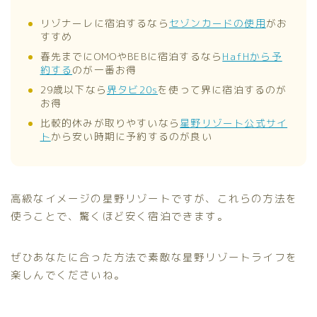
リゾナーレに宿泊するなら
セゾンカードの使用
がお
すすめ
春先までにOMOやBEBに宿泊するなら
HafHから予
約する
のが一番お得
29歳以下なら
界タビ20s
を使って界に宿泊するのが
お得
比較的休みが取りやすいなら
星野リゾート公式サイ
ト
から安い時期に予約するのが良い
高級なイメージの星野リゾートですが、これらの方法を
使うことで、驚くほど安く宿泊できます。
ぜひあなたに合った方法で素敵な星野リゾートライフを
楽しんでくださいね。