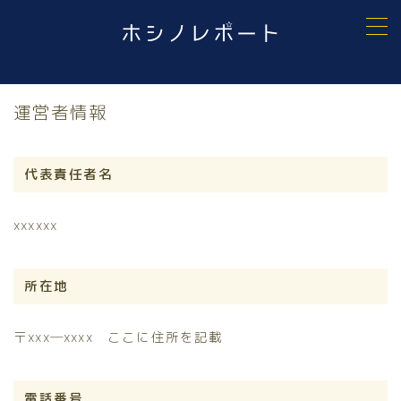
MENU
お問い合わせ
運営者情報
プライバシーポリシー
ホシノレポート
利用規約／特定商取引法に基づく表記
有料記事の決済完了ページ
代表責任者名
記事一覧
運営者情報
xxxxxx
所在地
〒xxx―xxxx ここに住所を記載
電話番号